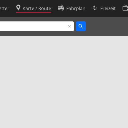
tter
Karte / Route
Fahrplan
Freizeit
Cookie-Richtlinie
ingungen
Cookie-Einstellungen
rklärung
Entwickler