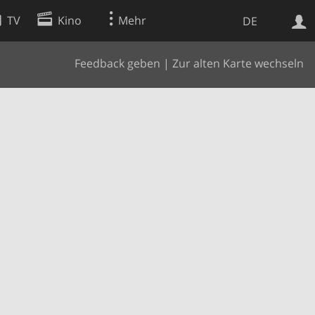
TV
Kino
Mehr
DE
Feedback geben
|
Zur alten Karte wechseln
Websuche
Apps