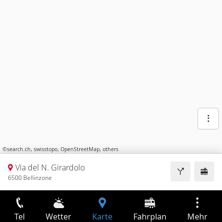
©
search.ch
,
swisstopo
,
OpenStreetMap
,
others
Via del N. Girardolo
6500 Bellinzone
Tel
Wetter
Karte
Fahrplan
Mehr