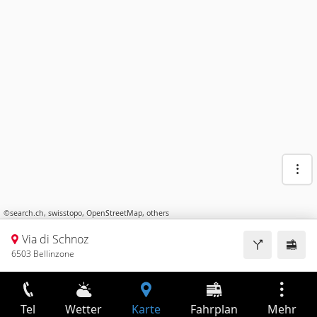
©
search.ch
,
swisstopo
,
OpenStreetMap
,
others
Via di Schnoz
6503 Bellinzone
Tel
Wetter
Karte
Fahrplan
Mehr