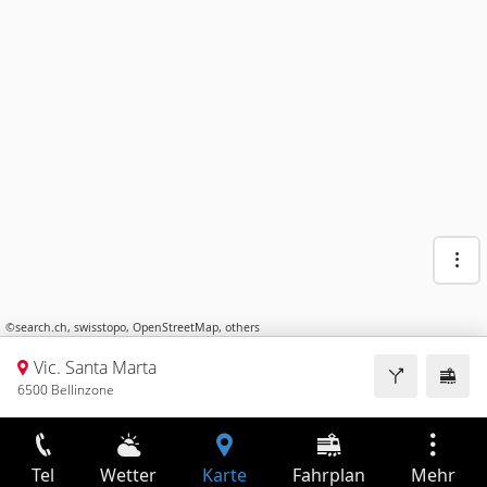
©
search.ch
,
swisstopo
,
OpenStreetMap
,
others
Vic. Santa Marta
6500 Bellinzone
Tel
Wetter
Karte
Fahrplan
Mehr