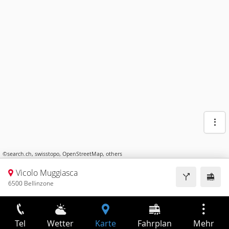
©
search.ch
,
swisstopo
,
OpenStreetMap
,
others
Vicolo Muggiasca
6500 Bellinzone
Tel
Wetter
Karte
Fahrplan
Mehr