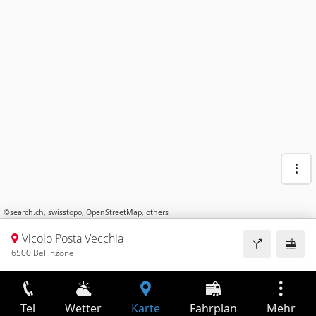
©
search.ch
,
swisstopo
,
OpenStreetMap
,
others
Vicolo Posta Vecchia
6500 Bellinzone
Tel
Wetter
Karte
Fahrplan
Mehr