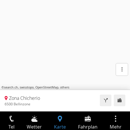
©
search.ch
,
swisstopo
,
OpenStreetMap
,
others
Zona Chicherio
6500 Bellinzone
Tel
Wetter
Karte
Fahrplan
Mehr