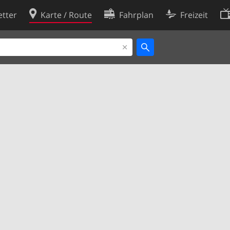
tter
Karte / Route
Fahrplan
Freizeit
Cookie-Richtlinie
ingungen
Cookie-Einstellungen
rklärung
Entwickler