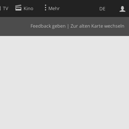
TV
Kino
Mehr
DE
Feedback geben
|
Zur alten Karte wechseln
Websuche
Apps