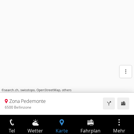
©
search.ch
,
swisstopo
,
OpenStreetMap
,
others
Zona Pedemonte
6500 Bellinzone
Tel
Wetter
Karte
Fahrplan
Mehr