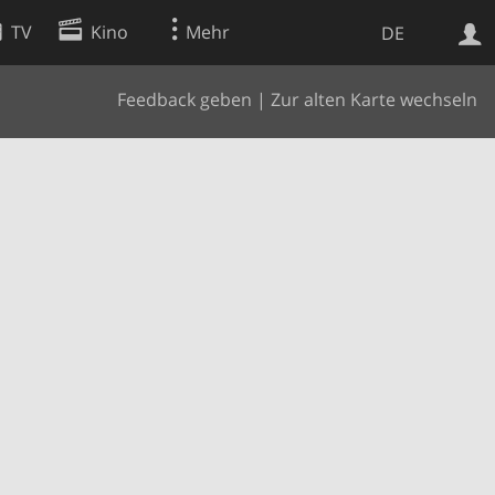
TV
Kino
Mehr
DE
Feedback geben
|
Zur alten Karte wechseln
Websuche
Apps