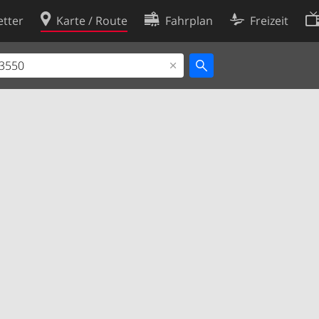
tter
Karte / Route
Fahrplan
Freizeit
Cookie-Richtlinie
ingungen
Cookie-Einstellungen
rklärung
Entwickler