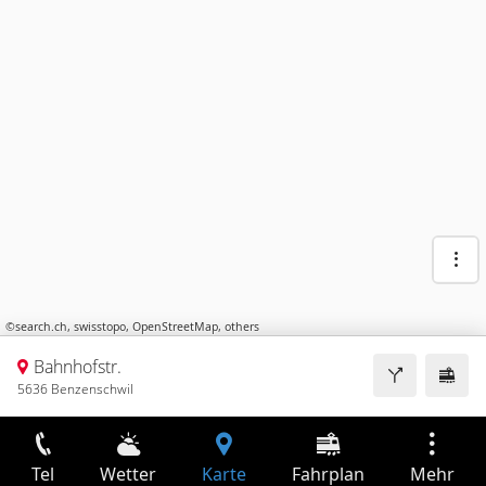
©
search.ch
,
swisstopo
,
OpenStreetMap
,
others
Bahnhofstr.
5636 Benzenschwil
Tel
Wetter
Karte
Fahrplan
Mehr