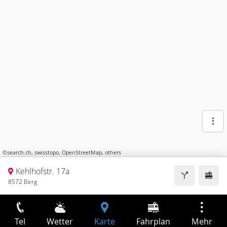
©
search.ch
,
swisstopo
,
OpenStreetMap
,
others
Kehlhofstr. 17a
8572 Berg
Tel
Wetter
Karte
Fahrplan
Mehr