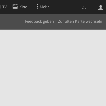
TV
Kino
Mehr
DE
Feedback geben
|
Zur alten Karte wechseln
Websuche
Apps