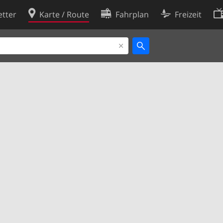
tter
Karte / Route
Fahrplan
Freizeit
Cookie-Richtlinie
ingungen
Cookie-Einstellungen
rklärung
Entwickler