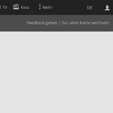
TV
Kino
Mehr
DE
Feedback geben
|
Zur alten Karte wechseln
Websuche
Apps