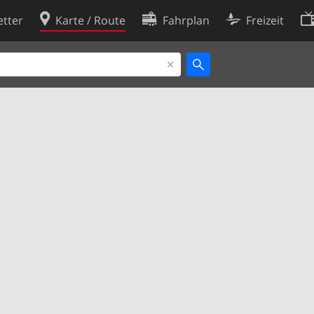
tter
Karte / Route
Fahrplan
Freizeit
Cookie-Richtlinie
ingungen
Cookie-Einstellungen
rklärung
Entwickler