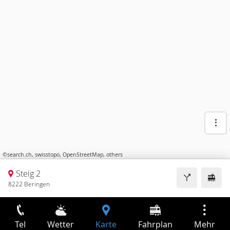
©
search.ch
,
swisstopo
,
OpenStreetMap
,
others
Steig 2
8222 Beringen
Tel
Wetter
Karte
Fahrplan
Mehr