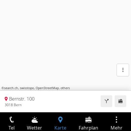
©
search.ch
,
swisstopo
,
OpenStreetMap
,
others
Bernstr. 100
3018 Bern
Tel
Wetter
Karte
Fahrplan
Mehr