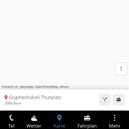
©
search.ch
,
swisstopo
,
OpenStreetMap
,
others
Gryphenhübeli-Thunplatz
3006 Bern
Tel
Wetter
Karte
Fahrplan
Mehr