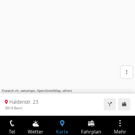
©
search.ch
,
swisstopo
,
OpenStreetMap
,
others
Haldenstr. 23
3014 Bern
Tel
Wetter
Karte
Fahrplan
Mehr