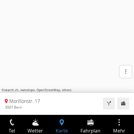
©
search.ch
,
swisstopo
,
OpenStreetMap
,
others
Morillonstr. 17
3007 Bern
Tel
Wetter
Karte
Fahrplan
Mehr