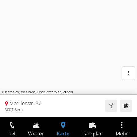
©
search.ch
,
swisstopo
,
OpenStreetMap
,
others
Morillonstr. 87
3007 Bern
Tel
Wetter
Karte
Fahrplan
Mehr