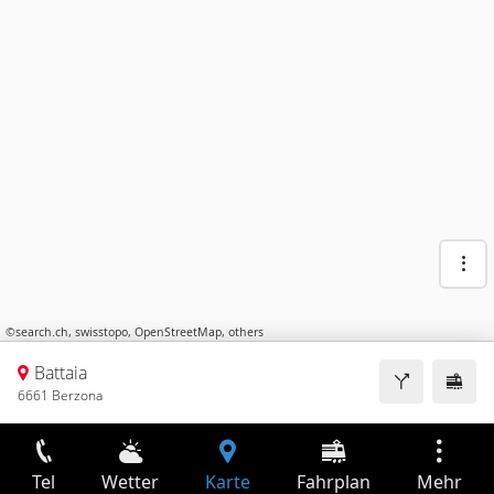
©
search.ch
,
swisstopo
,
OpenStreetMap
,
others
Battaia
6661 Berzona
Tel
Wetter
Karte
Fahrplan
Mehr