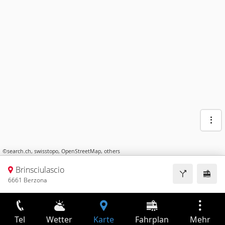
©
search.ch
,
swisstopo
,
OpenStreetMap
,
others
Brinsciulascio
6661 Berzona
Tel
Wetter
Karte
Fahrplan
Mehr