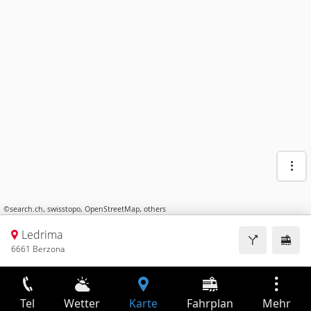
©
search.ch
,
swisstopo
,
OpenStreetMap
,
others
Ledrima
6661 Berzona
Tel
Wetter
Karte
Fahrplan
Mehr