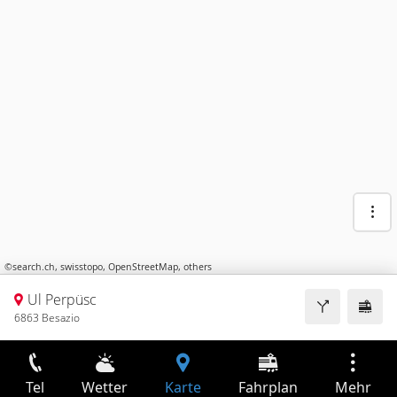
©
search.ch
,
swisstopo
,
OpenStreetMap
,
others
Ul Perpüsc
6863 Besazio
Tel
Wetter
Karte
Fahrplan
Mehr