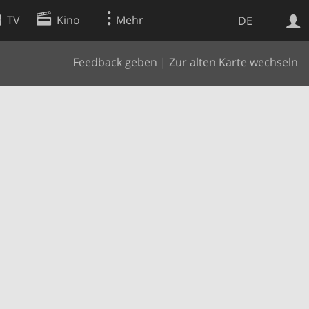
TV
Kino
Mehr
DE
Feedback geben
|
Zur alten Karte wechseln
Websuche
Apps