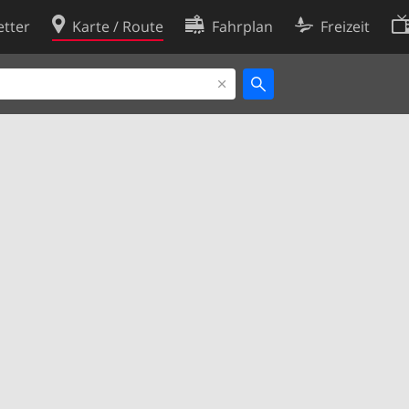
tter
Karte / Route
Fahrplan
Freizeit
Cookie-Richtlinie
ingungen
Cookie-Einstellungen
rklärung
Entwickler