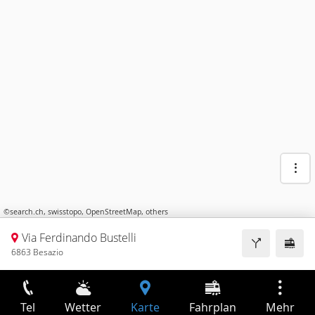
©
search.ch
,
swisstopo
,
OpenStreetMap
,
others
Via Ferdinando Bustelli
6863 Besazio
Tel
Wetter
Karte
Fahrplan
Mehr