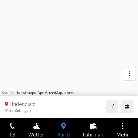
©
search.ch
,
swisstopo
,
OpenStreetMap
,
others
Lindenplatz
4126 Bettingen
Tel
Wetter
Karte
Fahrplan
Mehr