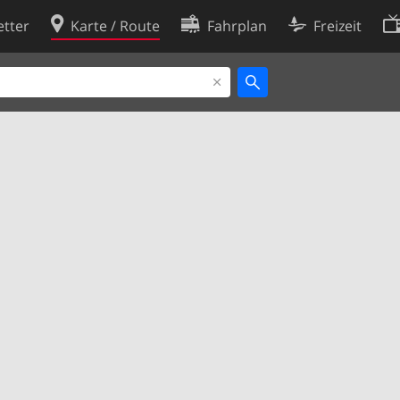
tter
Karte / Route
Fahrplan
Freizeit
Cookie-Richtlinie
ingungen
Cookie-Einstellungen
rklärung
Entwickler