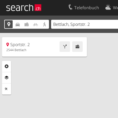
Telefonbuch
We
Ihr Eintrag
Kontakt





Kundencenter Geschäftskunden
Nutzungsbed
Impressum
Datenschutze
Sportstr. 2
2544 Bettlach
Rubriken
Ebenen
Funktionen