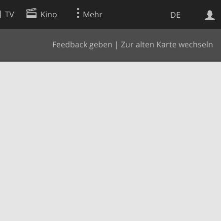
TV
Kino
Mehr
DE
Feedback geben
|
Zur alten Karte wechseln
Websuche
Apps