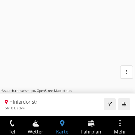
©
search.ch
,
swisstopo
,
OpenStreetMap
,
others
Hinterdorfstr.
5618 Bettwil
Tel
Wetter
Karte
Fahrplan
Mehr