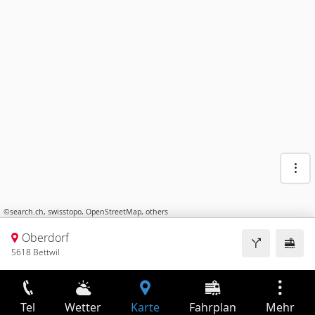
©
search.ch
,
swisstopo
,
OpenStreetMap
,
others
Oberdorf
5618 Bettwil
Tel
Wetter
Karte
Fahrplan
Mehr