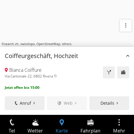
©
search.ch
,
swisstopo
,
OpenStreetMap
,
others
Coiffeurgeschäft, Hochzeit
Bianca Coiffure
Via Cantonale 22, 6802 Rivera TI
Jetzt offen bis 15:00
Anruf
Web
Details
Tel
Wetter
Karte
Fahrplan
Mehr