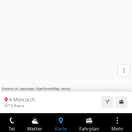
©
search.ch
,
swisstopo
,
OpenStreetMap
,
others
A Moncücch
6710 Biasca
Tel
Wetter
Karte
Fahrplan
Mehr