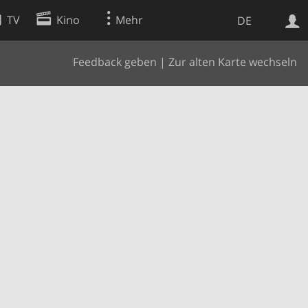
TV
Kino
Mehr
DE
Feedback geben
|
Zur alten Karte wechseln
Websuche
Apps