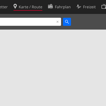
tter
Karte / Route
Fahrplan
Freizeit
Cookie-Richtlinie
ingungen
Cookie-Einstellungen
rklärung
Entwickler