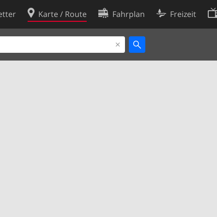
tter
Karte / Route
Fahrplan
Freizeit
Cookie-Richtlinie
ingungen
Cookie-Einstellungen
rklärung
Entwickler