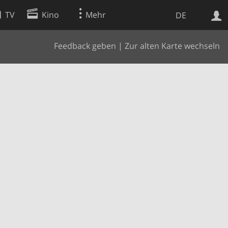
TV
Kino
Mehr
DE
Feedback geben
|
Zur alten Karte wechseln
Websuche
Apps