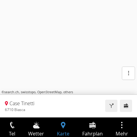
©
search.ch
,
swisstopo
,
OpenStreetMap
,
others
Case Tinetti
6710 Biasca
Tel
Wetter
Karte
Fahrplan
Mehr