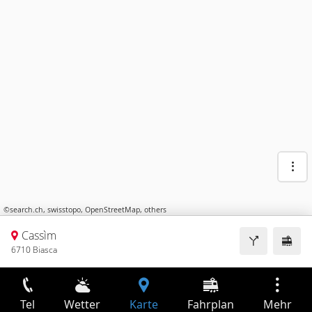
©
search.ch
,
swisstopo
,
OpenStreetMap
,
others
Cassìm
6710 Biasca
Tel
Wetter
Karte
Fahrplan
Mehr