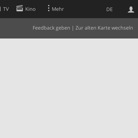
TV
Kino
Mehr
DE
Feedback geben
|
Zur alten Karte wechseln
Websuche
Apps