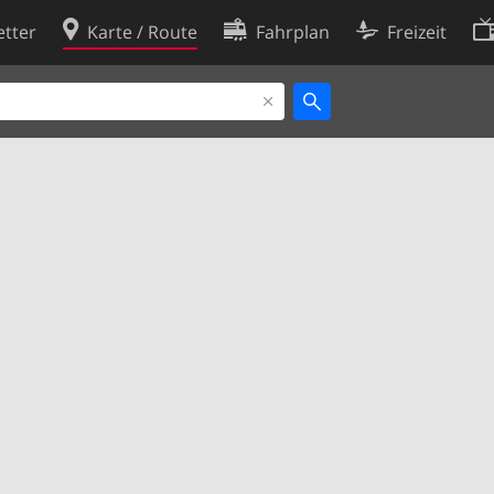
tter
Karte / Route
Fahrplan
Freizeit
Cookie-Richtlinie
ingungen
Cookie-Einstellungen
rklärung
Entwickler