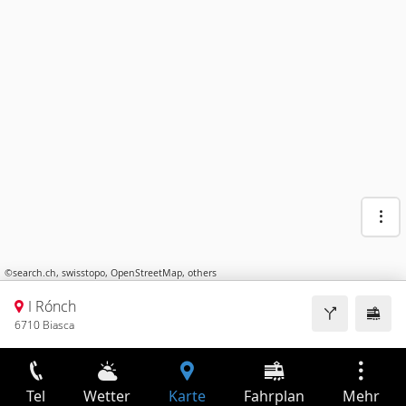
©
search.ch
,
swisstopo
,
OpenStreetMap
,
others
I Rónch
6710 Biasca
Tel
Wetter
Karte
Fahrplan
Mehr