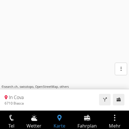
©
search.ch
,
swisstopo
,
OpenStreetMap
,
others
In Cova
6710 Biasca
Tel
Wetter
Karte
Fahrplan
Mehr