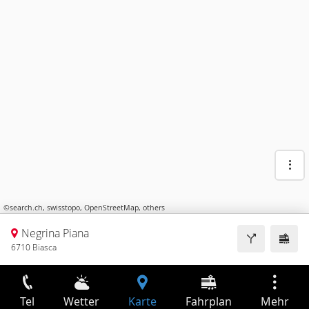
©
search.ch
,
swisstopo
,
OpenStreetMap
,
others
Negrina Piana
6710 Biasca
Tel
Wetter
Karte
Fahrplan
Mehr