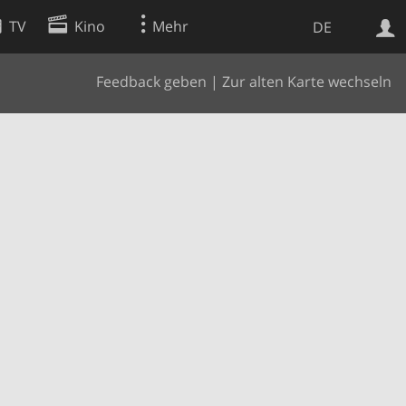
TV
Kino
Mehr
DE
Feedback geben
|
Zur alten Karte wechseln
Websuche
Apps