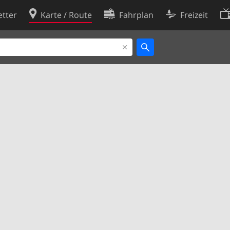
tter
Karte / Route
Fahrplan
Freizeit
Cookie-Richtlinie
ingungen
Cookie-Einstellungen
rklärung
Entwickler