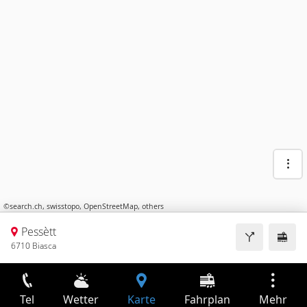
©
search.ch
,
swisstopo
,
OpenStreetMap
,
others
Pessètt
6710 Biasca
Tel
Wetter
Karte
Fahrplan
Mehr