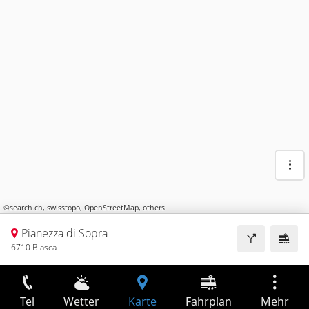
©
search.ch
,
swisstopo
,
OpenStreetMap
,
others
Pianezza di Sopra
6710 Biasca
Tel
Wetter
Karte
Fahrplan
Mehr