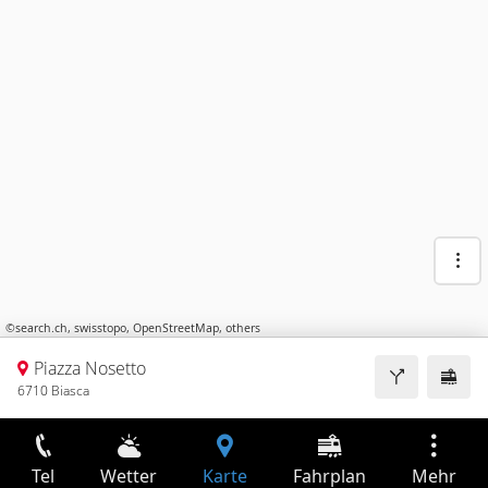
©
search.ch
,
swisstopo
,
OpenStreetMap
,
others
Piazza Nosetto
6710 Biasca
Tel
Wetter
Karte
Fahrplan
Mehr