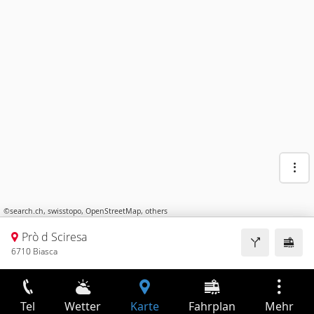
©
search.ch
,
swisstopo
,
OpenStreetMap
,
others
Prò d Sciresa
6710 Biasca
Tel
Wetter
Karte
Fahrplan
Mehr