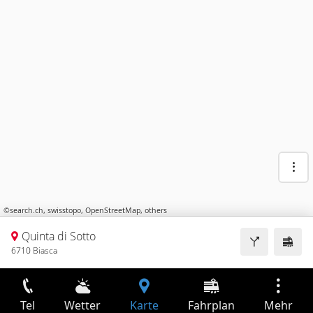
©
search.ch
,
swisstopo
,
OpenStreetMap
,
others
Quinta di Sotto
6710 Biasca
Tel
Wetter
Karte
Fahrplan
Mehr