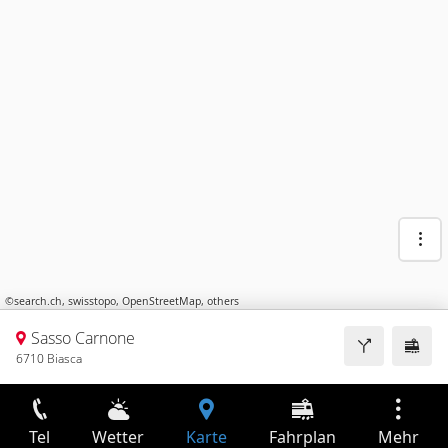
©
search.ch
,
swisstopo
,
OpenStreetMap
,
others
Sasso Carnone
6710 Biasca
Tel
Wetter
Karte
Fahrplan
Mehr