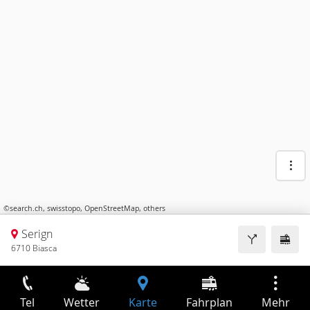
©
search.ch
,
swisstopo
,
OpenStreetMap
,
others
Serign
6710 Biasca
Tel
Wetter
Karte
Fahrplan
Mehr