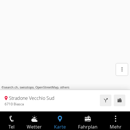
©
search.ch
,
swisstopo
,
OpenStreetMap
,
others
Stradone Vecchio Sud
6710 Biasca
Tel
Wetter
Karte
Fahrplan
Mehr